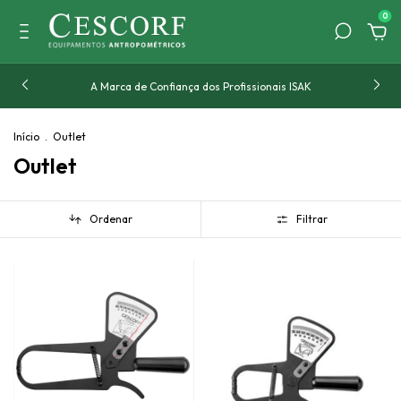
0
A Marca de Confiança dos Profissionais ISAK
Início
.
Outlet
Outlet
Ordenar
Filtrar