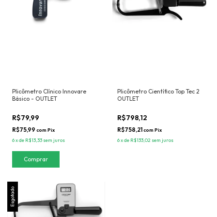
Plicômetro Clínico Innovare
Plicômetro Científico Top Tec 2
Básico - OUTLET
OUTLET
R$79,99
R$798,12
R$75,99
R$758,21
com
Pix
com
Pix
6
x
de
R$13,33
sem juros
6
x
de
R$133,02
sem juros
Esgotado