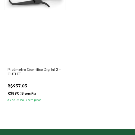
Plicômetro Científico Digital 2 -
OUTLET
R$937,03
R$890,18
com
Pix
6
x
de
R$156,17
sem juros