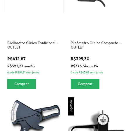
Plicômetro Clínico Tradicional -
Plicômetro Clínico Compacto -
OUTLET
OUTLET
R$412,87
R$395,30
R$392,23
R$375,54
com
Pix
com
Pix
6
x
de
R$68,81
sem juros
6
x
de
R$65,88
sem juros
Esgotado